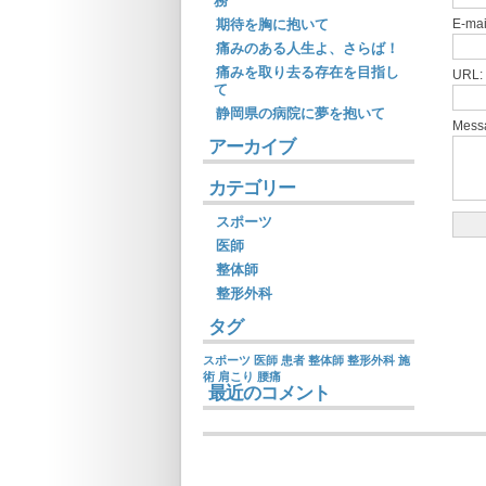
務
期待を胸に抱いて
E-mai
痛みのある人生よ、さらば！
痛みを取り去る存在を目指し
URL:
て
静岡県の病院に夢を抱いて
Mess
アーカイブ
カテゴリー
スポーツ
医師
整体師
整形外科
タグ
スポーツ
医師
患者
整体師
整形外科
施
術
肩こり
腰痛
最近のコメント