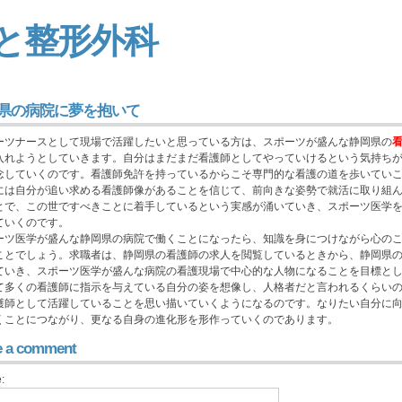
と整形外科
県の病院に夢を抱いて
ーツナースとして現場で活躍したいと思っている方は、スポーツが盛んな静岡県の
入れようとしていきます。自分はまだまだ看護師としてやっていけるという気持ち
念していくのです。看護師免許を持っているからこそ専門的な看護の道を歩いてい
には自分が追い求める看護師像があることを信じて、前向きな姿勢で就活に取り組
とで、この世ですべきことに着手しているという実感が涌いていき、スポーツ医学
ていくのです。
ーツ医学が盛んな静岡県の病院で働くことになったら、知識を身につけながら心の
ことでしょう。求職者は、静岡県の看護師の求人を閲覧しているときから、静岡県
ていき、スポーツ医学が盛んな病院の看護現場で中心的な人物になることを目標と
て多くの看護師に指示を与えている自分の姿を想像し、人格者だと言われるくらい
護師として活躍していることを思い描いていくようになるのです。なりたい自分に
くことにつながり、更なる自身の進化形を形作っていくのであります。
e a comment
: