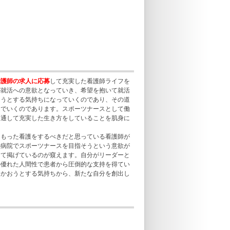
看護師の求人に応募
して充実した看護師ライフを
が就活への意欲となっていき、希望を抱いて就活
こうとする気持ちになっていくのであり、その道
んでいくのであります。スポーツナースとして働
を通して充実した生き方をしていることを肌身に
こもった看護をするべきだと思っている看護師が
の病院でスポーツナースを目指そうという意欲が
して掲げているのが窺えます。自分がリーダーと
の優れた人間性で患者から圧倒的な支持を得てい
向かおうとする気持ちから、新たな自分を創出し