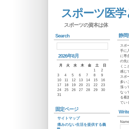
スポーツ医学
スポーツの資本は体
静岡
Search
スポ
手に
2026年8月
に専
の先
月
火
水
木
金
土
日
くこ
1
2
感じ
3
4
5
6
7
8
9
スポ
10
11
12
13
14
15
16
多い
17
18
19
20
21
22
23
漲っ
24
25
26
27
28
29
30
なっ
31
る看
てい
固定ページ
Writ
サイトマップ
Name
痛みのない生活を提供する義